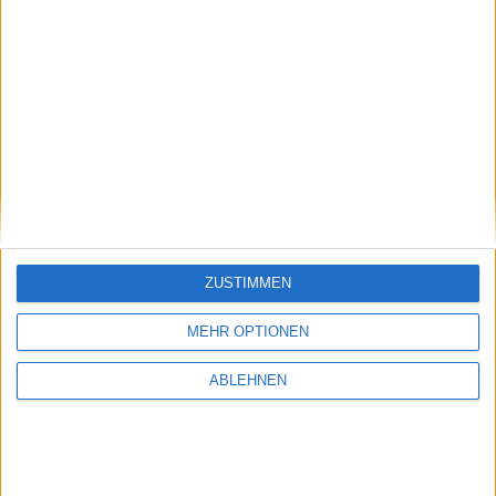
NEWSLETTERANMELDUNG
Name
E-Mail Adresse
INFORMATIONEN
ZUSTIMMEN
VERSAND / VERSANDKOSTEN
MEHR OPTIONEN
ZAHLUNGSARTEN
DATENSCHUTZ (DSGVO)
ABLEHNEN
IMPRESSUM
WIDERRUF
SCHUHGRÖSSE