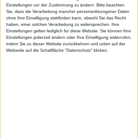
Slipper 322334 Jomos
Slipper 08065-02 Rieker
Einstellungen vor der Zustimmung zu ändern.
Bitte beachten
Sie, dass die Verarbeitung mancher personenbezogener Daten
ohne Ihre Einwilligung stattfinden kann, obwohl Sie das Recht
haben, einer solchen Verarbeitung zu widersprechen. Ihre
Einstellungen gelten lediglich für diese Website. Sie können Ihre
Einstellungen jederzeit ändern oder Ihre Einwilligung widerrufen,
indem Sie zu dieser Website zurückkehren und unten auf der
Webseite auf die Schaltfläche "Datenschutz" klicken.
69,95 EUR
69,95 EUR
Rieker
Rieker
Slipper 08065-46 Rieker
Slipper 08085-24 Rieker