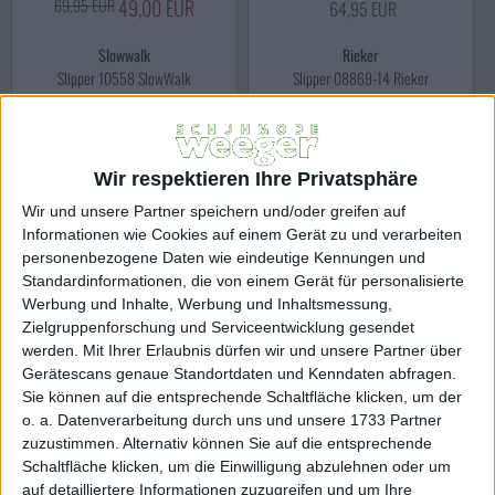
69,95 EUR
49,00 EUR
64,95 EUR
Slowwalk
Rieker
Slipper 10558 SlowWalk
Slipper 08869-14 Rieker
Wir respektieren Ihre Privatsphäre
Wir und unsere Partner speichern und/oder greifen auf
Informationen wie Cookies auf einem Gerät zu und verarbeiten
personenbezogene Daten wie eindeutige Kennungen und
Standardinformationen, die von einem Gerät für personalisierte
Werbung und Inhalte, Werbung und Inhaltsmessung,
Zielgruppenforschung und Serviceentwicklung gesendet
werden.
Mit Ihrer Erlaubnis dürfen wir und unsere Partner über
Gerätescans genaue Standortdaten und Kenndaten abfragen.
Sie können auf die entsprechende Schaltfläche klicken, um der
o. a. Datenverarbeitung durch uns und unsere 1733 Partner
79,95 EUR
69,00 EUR
69,95 EUR
zuzustimmen. Alternativ können Sie auf die entsprechende
Schaltfläche klicken, um die Einwilligung abzulehnen oder um
Jomos
Rieker
auf detailliertere Informationen zuzugreifen und um Ihre