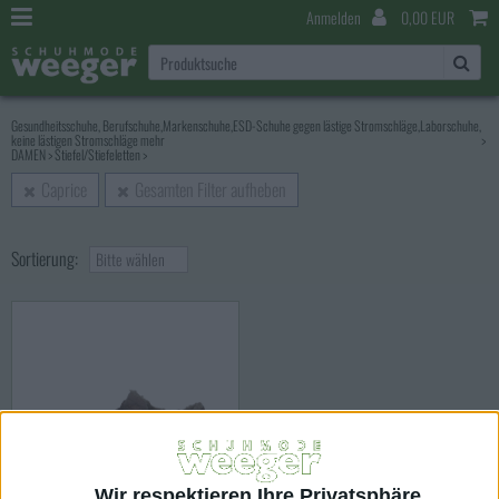
Anmelden
0,00 EUR
Gesundheitsschuhe, Berufschuhe,Markenschuhe,ESD-Schuhe gegen lästige Stromschläge,Laborschuhe,
keine lästigen Stromschläge mehr
>
DAMEN
>
Stiefel/Stiefeletten
>
Caprice
Gesamten Filter aufheben
Sortierung:
Bitte wählen
Wir respektieren Ihre Privatsphäre