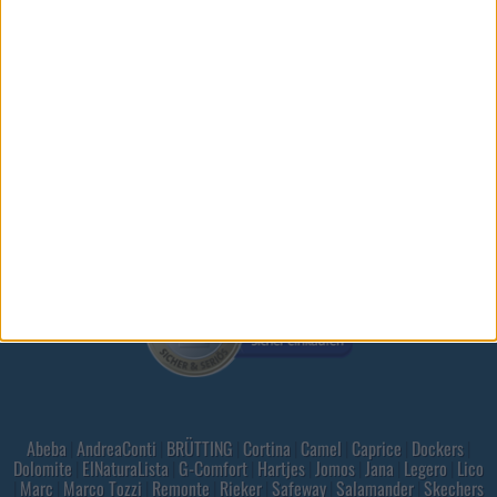
Abeba
|
AndreaConti
|
BRÜTTING
|
Cortina
|
Camel
|
Caprice
|
Dockers
|
Dolomite
|
ElNaturaLista
|
G-Comfort
|
Hartjes
|
Jomos
|
Jana
|
Legero
|
Lico
|
Marc
|
Marco Tozzi
|
Remonte
|
Rieker
|
Safeway
|
Salamander
|
Skechers