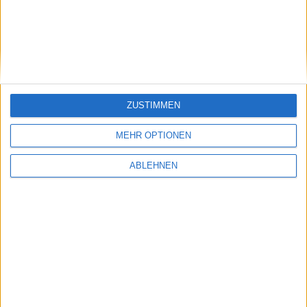
FABRIKVERKAUF
AGB & INFO
SCHUH WEEGER
MEIN KONTO
ZUSTIMMEN
KONTAKT
MEHR OPTIONEN
WARENKORB
ABLEHNEN
ZAHLUNG / VERSAND