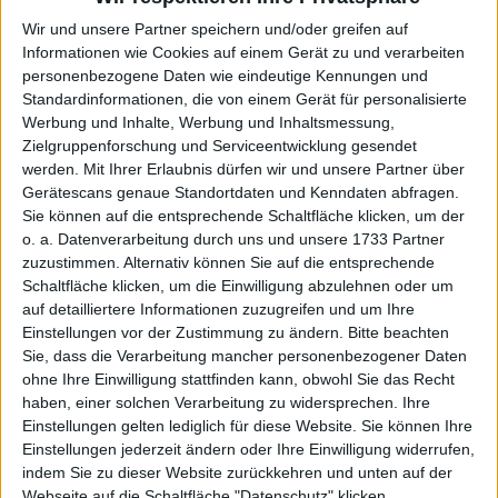
Wir und unsere Partner speichern und/oder greifen auf
Informationen wie Cookies auf einem Gerät zu und verarbeiten
99,95 EUR
personenbezogene Daten wie eindeutige Kennungen und
Standardinformationen, die von einem Gerät für personalisierte
Caprice
Werbung und Inhalte, Werbung und Inhaltsmessung,
Bootie 26201-343 Caprice
Zielgruppenforschung und Serviceentwicklung gesendet
werden.
Mit Ihrer Erlaubnis dürfen wir und unsere Partner über
Gerätescans genaue Standortdaten und Kenndaten abfragen.
Sie können auf die entsprechende Schaltfläche klicken, um der
1 - 1 von 1 Artikeln
o. a. Datenverarbeitung durch uns und unsere 1733 Partner
zuzustimmen. Alternativ können Sie auf die entsprechende
Schaltfläche klicken, um die Einwilligung abzulehnen oder um
auf detailliertere Informationen zuzugreifen und um Ihre
NEWSLETTERANMELDUNG
Einstellungen vor der Zustimmung zu ändern.
Bitte beachten
Sie, dass die Verarbeitung mancher personenbezogener Daten
Name
E-Mail Adresse
ohne Ihre Einwilligung stattfinden kann, obwohl Sie das Recht
haben, einer solchen Verarbeitung zu widersprechen. Ihre
Einstellungen gelten lediglich für diese Website. Sie können Ihre
Einstellungen jederzeit ändern oder Ihre Einwilligung widerrufen,
indem Sie zu dieser Website zurückkehren und unten auf der
Webseite auf die Schaltfläche "Datenschutz" klicken.