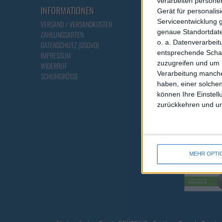
verarbeiten persone
INFORMATIONEN
ÜBER UNS
Gerät für personali
Serviceentwicklung 
VERSAND / VERSANDKOSTEN
ONLINE - KATALOG
genaue Standortdate
ZAHLUNGSARTEN
PARTNER
o. a. Datenverarbei
DATENSCHUTZ (DSGVO)
HOME
entsprechende Schalt
IMPRESSUM
ÜBER UNS
zuzugreifen und um 
WIDERRUF
FABRIKVERKAUF
Verarbeitung manche
SCHUHGRÖSSE
AGB & INFO
haben, einer solchen
können Ihre Einstell
zurückkehren und unt
MEHR OPTI