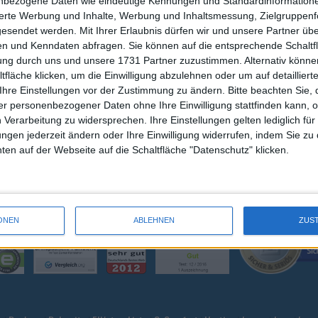
nbezogene Daten wie eindeutige Kennungen und Standardinformatione
SCHUH WEEGER
ZAHLUNG / VE
sierte Werbung und Inhalte, Werbung und Inhaltsmessung, Zielgruppen
gesendet werden.
Mit Ihrer Erlaubnis dürfen wir und unsere Partner ü
MEIN KONTO
n und Kenndaten abfragen. Sie können auf die entsprechende Schaltfl
KONTAKT
tung durch uns und unsere 1731 Partner zuzustimmen. Alternativ können
WARENKORB
fläche klicken, um die Einwilligung abzulehnen oder um auf detailliert
Ihre Einstellungen vor der Zustimmung zu ändern.
Bitte beachten Sie, 
r personenbezogener Daten ohne Ihre Einwilligung stattfinden kann, 
 Verarbeitung zu widersprechen. Ihre Einstellungen gelten lediglich für
ungen jederzeit ändern oder Ihre Einwilligung widerrufen, indem Sie zu
en auf der Webseite auf die Schaltfläche "Datenschutz" klicken.
ONEN
ABLEHNEN
ZUS