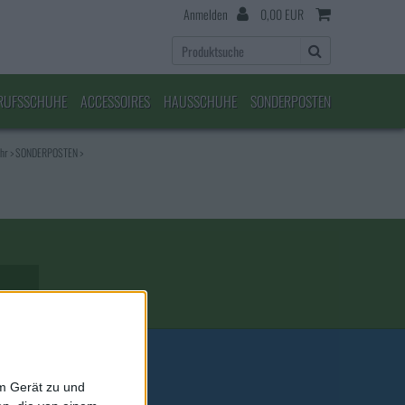
Anmelden
0,00 EUR
RUFSSCHUHE
ACCESSOIRES
HAUSSCHUHE
SONDERPOSTEN
ehr
>
SONDERPOSTEN
>
em Gerät zu und