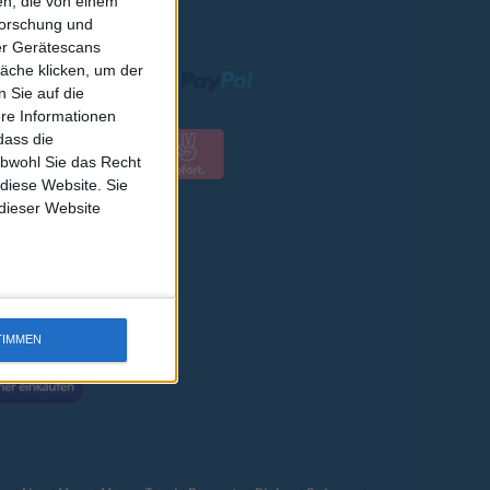
n, die von einem
RSAND
forschung und
ber Gerätescans
äche klicken, um der
 Sie auf die
ere Informationen
dass die
obwohl Sie das Recht
 diese Website. Sie
 dieser Website
TIMMEN