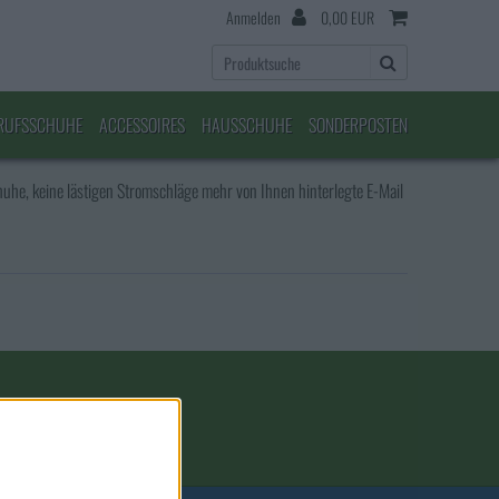
Anmelden
0,00 EUR
RUFSSCHUHE
ACCESSOIRES
HAUSSCHUHE
SONDERPOSTEN
he, keine lästigen Stromschläge mehr von Ihnen hinterlegte E-Mail