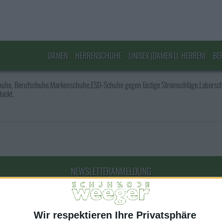
DAMEN
HERRENSCHUHE
UNISEX (DAMEN U. HERREN)
BE
chuhe, Berufschuhe,Markenschuhe,ESD-Schuhe gegen lästige Stromschläge,Laborschu
ickt.
NEWSLETTERANMELDUNG
E-Mail Adresse
Wir respektieren Ihre Privatsphäre