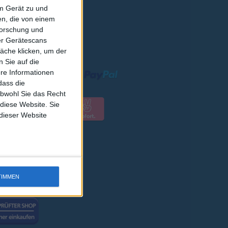
em Gerät zu und
n, die von einem
forschung und
ber Gerätescans
RSAND
äche klicken, um der
 Sie auf die
ere Informationen
dass die
obwohl Sie das Recht
 diese Website. Sie
 dieser Website
TIMMEN