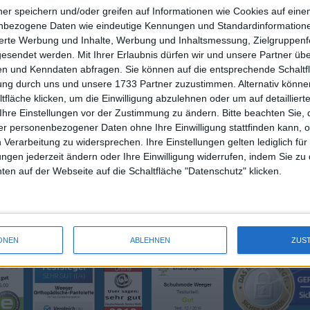
ner speichern und/oder greifen auf Informationen wie Cookies auf ein
nbezogene Daten wie eindeutige Kennungen und Standardinformatione
sierte Werbung und Inhalte, Werbung und Inhaltsmessung, Zielgruppen
gesendet werden.
Mit Ihrer Erlaubnis dürfen wir und unsere Partner ü
SCHUH WEEGER
ZAHLUNG / VE
n und Kenndaten abfragen. Sie können auf die entsprechende Schaltfl
MEIN KONTO
tung durch uns und unsere 1733 Partner zuzustimmen. Alternativ können
KONTAKT
fläche klicken, um die Einwilligung abzulehnen oder um auf detailliert
WARENKORB
Ihre Einstellungen vor der Zustimmung zu ändern.
Bitte beachten Sie, 
r personenbezogener Daten ohne Ihre Einwilligung stattfinden kann, 
 Verarbeitung zu widersprechen. Ihre Einstellungen gelten lediglich für
ungen jederzeit ändern oder Ihre Einwilligung widerrufen, indem Sie zu
en auf der Webseite auf die Schaltfläche "Datenschutz" klicken.
ONEN
ABLEHNEN
ZUS