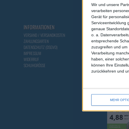
Wir und unsere Part
verarbeiten persone
Gerät für personali
Serviceentwicklung 
INFORMATIONEN
ÜBER UNS
genaue Standortdate
VERSAND / VERSANDKOSTEN
ONLINE - KATALOG
o. a. Datenverarbei
ZAHLUNGSARTEN
PARTNER
entsprechende Schalt
DATENSCHUTZ (DSGVO)
HOME
zuzugreifen und um 
IMPRESSUM
ÜBER UNS
Verarbeitung manche
WIDERRUF
FABRIKVERKAUF
haben, einer solchen
SCHUHGRÖSSE
AGB & INFO
können Ihre Einstell
zurückkehren und unt
MEHR OPTI