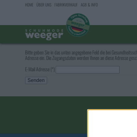
HOME
ÜBER UNS
FABRIKVERKAUF
AGB & INFO
Bitte geben Sie in das unten angegebene Feld die bei Gesundheitss
Adresse ein. Die Zugangsdaten werden Ihnen an diese Adresse gesch
E-Mail Adresse
(
*
)
Name