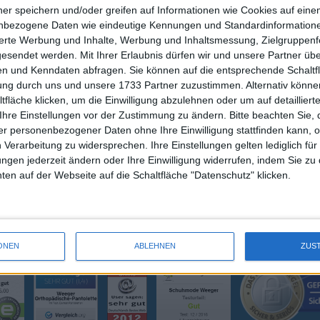
ner speichern und/oder greifen auf Informationen wie Cookies auf ein
nbezogene Daten wie eindeutige Kennungen und Standardinformatione
sierte Werbung und Inhalte, Werbung und Inhaltsmessung, Zielgruppen
gesendet werden.
Mit Ihrer Erlaubnis dürfen wir und unsere Partner ü
SCHUH WEEGER
ZAHLUNG / VE
n und Kenndaten abfragen. Sie können auf die entsprechende Schaltfl
MEIN KONTO
tung durch uns und unsere 1733 Partner zuzustimmen. Alternativ können
KONTAKT
fläche klicken, um die Einwilligung abzulehnen oder um auf detailliert
WARENKORB
Ihre Einstellungen vor der Zustimmung zu ändern.
Bitte beachten Sie, 
r personenbezogener Daten ohne Ihre Einwilligung stattfinden kann, 
 Verarbeitung zu widersprechen. Ihre Einstellungen gelten lediglich für
ungen jederzeit ändern oder Ihre Einwilligung widerrufen, indem Sie zu
en auf der Webseite auf die Schaltfläche "Datenschutz" klicken.
ONEN
ABLEHNEN
ZUS