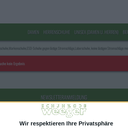
DAMEN
HERRENSCHUHE
UNISEX (DAMEN U. HERREN)
BE
fschuhe,Markenschuhe,ESD-Schuhe gegen lästige Stromschläge,Laborschuhe, keine lästigen Stromschläge m
Suche kein Ergebnis
NEWSLETTERANMELDUNG
E-Mail Adresse
Wir respektieren Ihre Privatsphäre