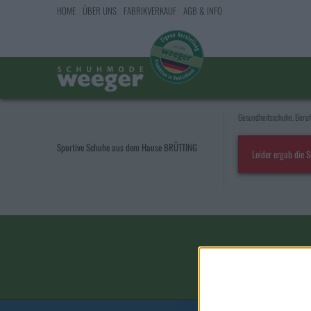
HOME
ÜBER UNS
FABRIKVERKAUF
AGB & INFO
Gesundheitsschuhe, Beru
Sportive Schuhe aus dem Hause BRÜTTING
Leider ergab die 
Name