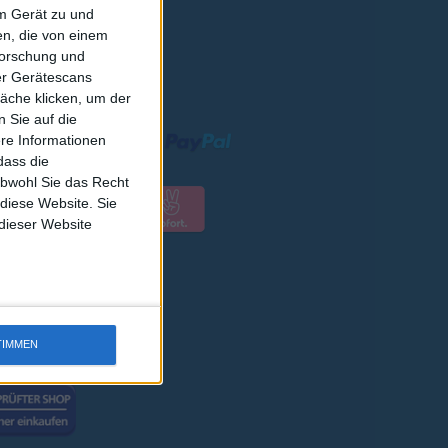
em Gerät zu und
n, die von einem
forschung und
ber Gerätescans
RSAND
äche klicken, um der
 Sie auf die
ere Informationen
dass die
obwohl Sie das Recht
 diese Website. Sie
 dieser Website
TIMMEN