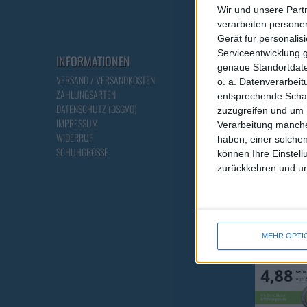
Wir und unsere Part
verarbeiten persone
Gerät für personali
Serviceentwicklung 
INFORMATIONEN
ÜBER UNS
genaue Standortdate
VERSAND / VERSANDKOSTEN
ONLINE - KATALOG
o. a. Datenverarbei
ZAHLUNGSARTEN
PARTNER
entsprechende Schalt
DATENSCHUTZ (DSGVO)
HOME
zuzugreifen und um 
IMPRESSUM
ÜBER UNS
Verarbeitung manche
WIDERRUF
FABRIKVERKAUF
haben, einer solchen
SCHUHGRÖSSE
AGB & INFO
können Ihre Einstell
zurückkehren und unt
MEHR OPTI