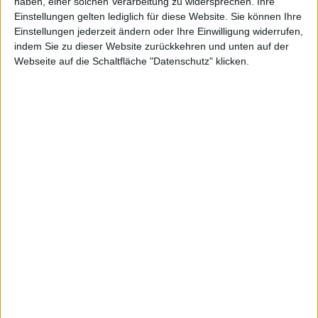
Innenfutter: Wolle
haben, einer solchen Verarbeitung zu widersprechen. Ihre
Decksohle: Wolle
Einstellungen gelten lediglich für diese Website. Sie können Ihre
Laufsohle: Kunststoff / profiliert
Einstellungen jederzeit ändern oder Ihre Einwilligung widerrufen,
Absatz: Blockabsatz
indem Sie zu dieser Website zurückkehren und unten auf der
Webseite auf die Schaltfläche "Datenschutz" klicken.
WEITERE ARTIKEL
Alles in Stiefel/Boots
Alles in HERRENSCHUHE
Alles von Dockers
Alles von Dockers in Stiefel/Boots
Alles von Dockers in HERRENSCHUHE
WEITERE AKTIONEN
NEWSLETTERANMELDUNG