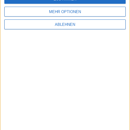
ONLINE - KATALOG
MEHR OPTIONEN
PARTNER
HOME
ABLEHNEN
ÜBER UNS
FABRIKVERKAUF
AGB & INFO
SCHUH WEEGER
MEIN KONTO
KONTAKT
WARENKORB
ZAHLUNG / VERSAND