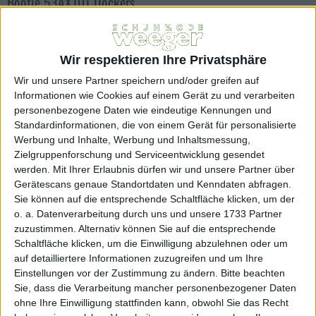
Bootie 53AX101 Dockers
Art.Nr.: 27463
79,95 EUR
Wir respektieren Ihre Privatsphäre
Inkl. 19% MwSt
Wir und unsere Partner speichern und/oder greifen auf
zzgl. Versandkosten
Informationen wie Cookies auf einem Gerät zu und verarbeiten
Lieferfrist innerhalb 1-3 Werktagen
personenbezogene Daten wie eindeutige Kennungen und
Farbe:
Standardinformationen, die von einem Gerät für personalisierte
Werbung und Inhalte, Werbung und Inhaltsmessung,
schoko
Zielgruppenforschung und Serviceentwicklung gesendet
Größe:
werden.
Mit Ihrer Erlaubnis dürfen wir und unsere Partner über
Gerätescans genaue Standortdaten und Kenndaten abfragen.
43
45
Sie können auf die entsprechende Schaltfläche klicken, um der
o. a. Datenverarbeitung durch uns und unsere 1733 Partner
Menge
zuzustimmen. Alternativ können Sie auf die entsprechende
Schaltfläche klicken, um die Einwilligung abzulehnen oder um
auf detailliertere Informationen zuzugreifen und um Ihre
Einstellungen vor der Zustimmung zu ändern.
Bitte beachten
BESCHREIBUNG
Sie, dass die Verarbeitung mancher personenbezogener Daten
ohne Ihre Einwilligung stattfinden kann, obwohl Sie das Recht
Obermaterial: Leder