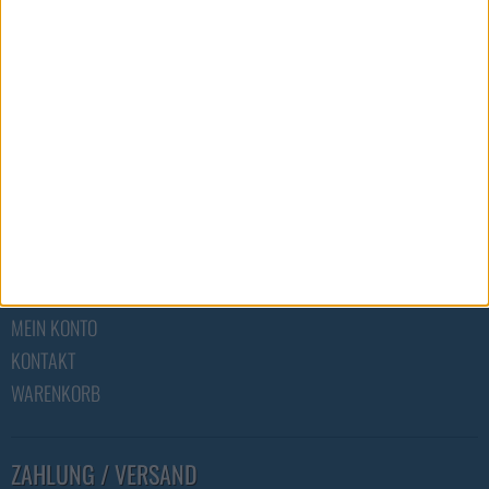
ÜBER UNS
ONLINE - KATALOG
PARTNER
HOME
ÜBER UNS
FABRIKVERKAUF
AGB & INFO
SCHUH WEEGER
MEIN KONTO
KONTAKT
WARENKORB
ZAHLUNG / VERSAND