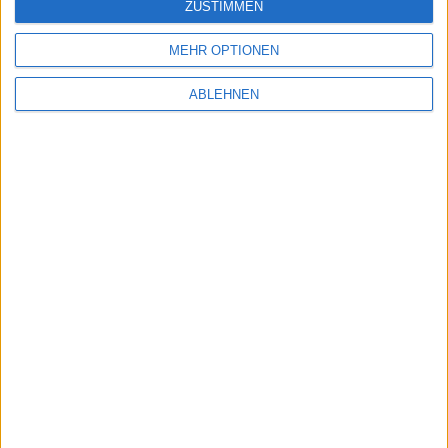
ZUSTIMMEN
Weeger
Weeger
Bio Pantol. Art. 41110-30
Filzclogs Art. 41547-23
MEHR OPTIONEN
ABLEHNEN
54,95 EUR
49,95 EUR
Weeger
Weeger
Filz-Hausschuh Art. 41545-32
Z-Stegpant 11107-45