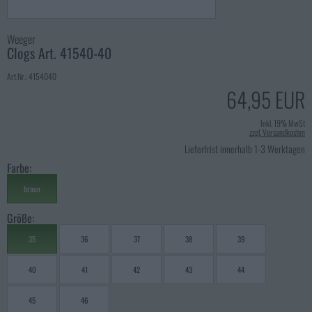
Weeger
Clogs Art. 41540-40
Art.Nr.: 4154040
64,95 EUR
Inkl. 19% MwSt
zzgl. Versandkosten
Lieferfrist innerhalb 1-3 Werktagen
Farbe:
braun
Größe:
35
36
37
38
39
40
41
42
43
44
45
46