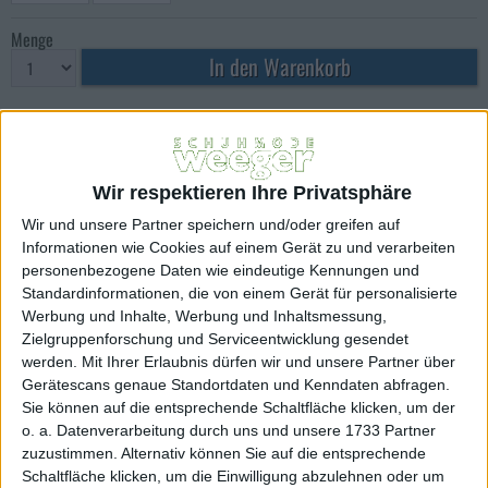
Menge
BESCHREIBUNG
Unisex-Clog für Damen u. Herren, Obermaterial in weichem Nubukleder,
seitliche Schnürung, hochwertiges Naturkork-Luftpolsterfußbett, Decksohle
Wir respektieren Ihre Privatsphäre
Leder, strapazierfähige EVA Laufsohle
Wir und unsere Partner speichern und/oder greifen auf
WEITERE ARTIKEL
Informationen wie Cookies auf einem Gerät zu und verarbeiten
personenbezogene Daten wie eindeutige Kennungen und
Alles in Damenclogs
Standardinformationen, die von einem Gerät für personalisierte
Alles in DAMEN
Werbung und Inhalte, Werbung und Inhaltsmessung,
Alles von Weeger
Zielgruppenforschung und Serviceentwicklung gesendet
Alles von Weeger in Damenclogs
werden.
Mit Ihrer Erlaubnis dürfen wir und unsere Partner über
Alles von Weeger in DAMEN
Gerätescans genaue Standortdaten und Kenndaten abfragen.
Sie können auf die entsprechende Schaltfläche klicken, um der
o. a. Datenverarbeitung durch uns und unsere 1733 Partner
WEITERE AKTIONEN
zuzustimmen. Alternativ können Sie auf die entsprechende
Schaltfläche klicken, um die Einwilligung abzulehnen oder um