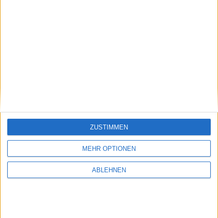
NEWSLETTERANMELDUNG
Name
E-Mail Adresse
INFORMATIONEN
ZUSTIMMEN
VERSAND / VERSANDKOSTEN
MEHR OPTIONEN
ZAHLUNGSARTEN
ABLEHNEN
DATENSCHUTZ (DSGVO)
IMPRESSUM
WIDERRUF
SCHUHGRÖSSE