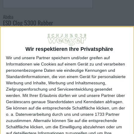
Abeba
ESD Clog 5300 Rubber
Art.Nr.: 5300
75,83 EUR
Wir respektieren Ihre Privatsphäre
Inkl. 19% MwSt
zzgl. Versandkosten
Wir und unsere Partner speichern und/oder greifen auf
Lieferfrist Innerhalb 3-5 Werktagen
Informationen wie Cookies auf einem Gerät zu und verarbeiten
personenbezogene Daten wie eindeutige Kennungen und
Farbe:
Standardinformationen, die von einem Gerät für personalisierte
weiss
Werbung und Inhalte, Werbung und Inhaltsmessung,
Zielgruppenforschung und Serviceentwicklung gesendet
Größe:
werden.
Mit Ihrer Erlaubnis dürfen wir und unsere Partner über
Gerätescans genaue Standortdaten und Kenndaten abfragen.
36
37
38
39
40
Sie können auf die entsprechende Schaltfläche klicken, um der
o. a. Datenverarbeitung durch uns und unsere 1733 Partner
41
42
43
44
45
zuzustimmen. Alternativ können Sie auf die entsprechende
Schaltfläche klicken, um die Einwilligung abzulehnen oder um
46
47
auf detailliertere Informationen zuzugreifen und um Ihre