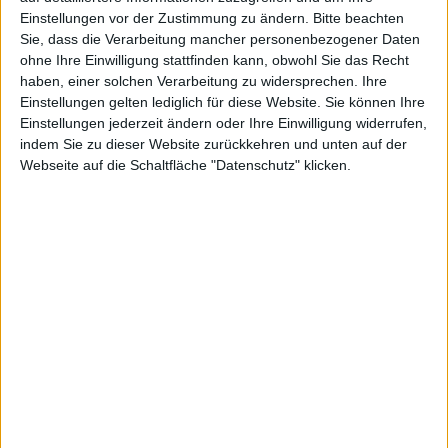
Einstellungen vor der Zustimmung zu ändern.
Bitte beachten
Menge
Sie, dass die Verarbeitung mancher personenbezogener Daten
ohne Ihre Einwilligung stattfinden kann, obwohl Sie das Recht
haben, einer solchen Verarbeitung zu widersprechen. Ihre
Einstellungen gelten lediglich für diese Website. Sie können Ihre
BESCHREIBUNG
Einstellungen jederzeit ändern oder Ihre Einwilligung widerrufen,
Gr. 36-47, ESD Clog, Obermaterial Glattleder perforiert, Lederdecksohle,
indem Sie zu dieser Website zurückkehren und unten auf der
Fersenriemen umklappbar
Webseite auf die Schaltfläche "Datenschutz" klicken.
WEITERE ARTIKEL
Alles in Clogs
Alles in UNISEX (Damen u. Herren)
Alles von Abeba
Alles von Abeba in Clogs
Alles von Abeba in UNISEX (Damen u. Herren)
WEITERE AKTIONEN