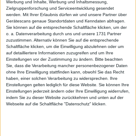
Werbung und Inhalte, Werbung und Inhaltsmessung,
Zielgruppenforschung und Serviceentwicklung gesendet
Menge
werden.
Mit Ihrer Erlaubnis dürfen wir und unsere Partner über
Gerätescans genaue Standortdaten und Kenndaten abfragen.
Sie können auf die entsprechende Schaltfläche klicken, um der
BESCHREIBUNG
o. a. Datenverarbeitung durch uns und unsere 1731 Partner
zuzustimmen. Alternativ können Sie auf die entsprechende
ESD-antistatik-Clog
für
Damen
und
Herren
(gegen statische Aufladung)
Schaltfläche klicken, um die Einwilligung abzulehnen oder um
nach ESD, rutschhemmende Spezialsohle, Naturkork-Luftpolsterfußbett mit
auf detailliertere Informationen zuzugreifen und um Ihre
leitfähigen Kontaktpunkten,feststehender Fersenriemen, Decksohle und
Einstellungen vor der Zustimmung zu ändern.
Bitte beachten
Obermaterial in weichem Glattleder
Sie, dass die Verarbeitung mancher personenbezogener Daten
WEITERE ARTIKEL
ohne Ihre Einwilligung stattfinden kann, obwohl Sie das Recht
haben, einer solchen Verarbeitung zu widersprechen. Ihre
Alles in ESD-antistatik
Einstellungen gelten lediglich für diese Website. Sie können Ihre
Alles in BERUFSSCHUHE
Einstellungen jederzeit ändern oder Ihre Einwilligung widerrufen,
Alles von Weeger
indem Sie zu dieser Website zurückkehren und unten auf der
Webseite auf die Schaltfläche "Datenschutz" klicken.
Alles von Weeger in ESD-antistatik
Alles von Weeger in BERUFSSCHUHE
WEITERE AKTIONEN