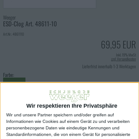
Weeger
ESD-Clog Art. 48611-10
Art.Nr.: 4861110
69,95 EUR
Inkl. 19% MwSt
zzgl. Versandkosten
Lieferfrist innerhalb 1-3 Werktagen
Farbe:
weiss
Größe:
Wir respektieren Ihre Privatsphäre
35
36
37
38
39
Wir und unsere Partner speichern und/oder greifen auf
40
41
42
43
44
Informationen wie Cookies auf einem Gerät zu und verarbeiten
personenbezogene Daten wie eindeutige Kennungen und
45
46
47
48
49
Standardinformationen, die von einem Gerät für personalisierte