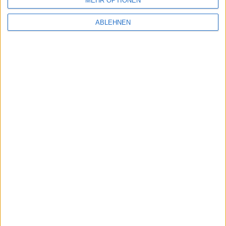
MEHR OPTIONEN
ABLEHNEN
68,46 EUR
Abeba
Unisex rutschhemmender Küchen-
Clog
NEWSLETTERANMELDUNG
Name
E-Mail Adresse