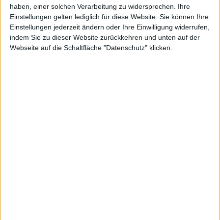
haben, einer solchen Verarbeitung zu widersprechen. Ihre
Obermaterial: Kunstleder / PU
Einstellungen gelten lediglich für diese Website. Sie können Ihre
Innenmaterial: Synthetik
Einstellungen jederzeit ändern oder Ihre Einwilligung widerrufen,
Sohle: Synthetik
indem Sie zu dieser Website zurückkehren und unten auf der
Verschluss: Schnürsenkel
Webseite auf die Schaltfläche "Datenschutz" klicken.
Schuhweite: Schmal
Nicht wasserdicht
WEITERE ARTIKEL
Alles in Halbschuhe/Schnürer
Alles in HERRENSCHUHE
Alles von Skechers
Alles von Skechers in Halbschuhe/Schnürer
Alles von Skechers in HERRENSCHUHE
WEITERE AKTIONEN