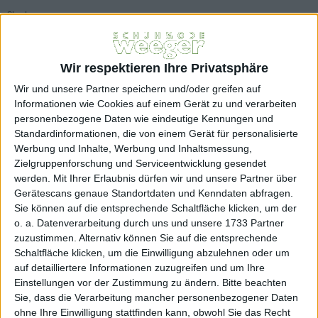
Skechers
Schnürschuh 232040 Skechers
Art.Nr.: 22739
Wir respektieren Ihre Privatsphäre
99,95 EUR
Wir und unsere Partner speichern und/oder greifen auf
Inkl. 19% MwSt
Informationen wie Cookies auf einem Gerät zu und verarbeiten
zzgl. Versandkosten
personenbezogene Daten wie eindeutige Kennungen und
Lieferfrist innerhalb 1-3 Werktagen
Standardinformationen, die von einem Gerät für personalisierte
Farbe:
Werbung und Inhalte, Werbung und Inhaltsmessung,
Zielgruppenforschung und Serviceentwicklung gesendet
blau
werden.
Mit Ihrer Erlaubnis dürfen wir und unsere Partner über
Gerätescans genaue Standortdaten und Kenndaten abfragen.
Größe:
Sie können auf die entsprechende Schaltfläche klicken, um der
41
o. a. Datenverarbeitung durch uns und unsere 1733 Partner
zuzustimmen. Alternativ können Sie auf die entsprechende
Schaltfläche klicken, um die Einwilligung abzulehnen oder um
Menge
auf detailliertere Informationen zuzugreifen und um Ihre
Einstellungen vor der Zustimmung zu ändern.
Bitte beachten
Sie, dass die Verarbeitung mancher personenbezogener Daten
BESCHREIBUNG
ohne Ihre Einwilligung stattfinden kann, obwohl Sie das Recht