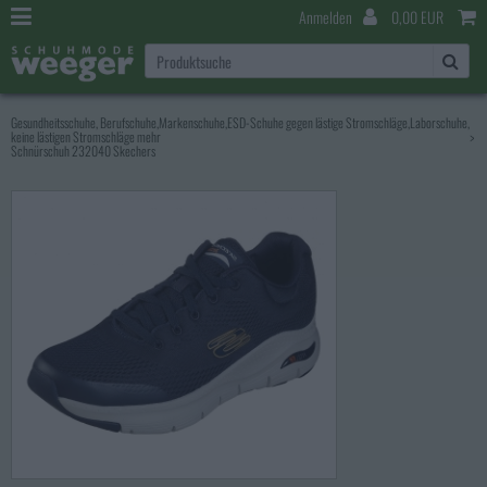
Anmelden
0,00 EUR
Gesundheitsschuhe, Berufschuhe,Markenschuhe,ESD-Schuhe gegen lästige Stromschläge,Laborschuhe,
keine lästigen Stromschläge mehr
>
Schnürschuh 232040 Skechers