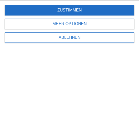
ZUSTIMMEN
ÜBER UNS
MEHR OPTIONEN
ONLINE - KATALOG
PARTNER
ABLEHNEN
HOME
ÜBER UNS
FABRIKVERKAUF
AGB & INFO
SCHUH WEEGER
MEIN KONTO
KONTAKT
WARENKORB