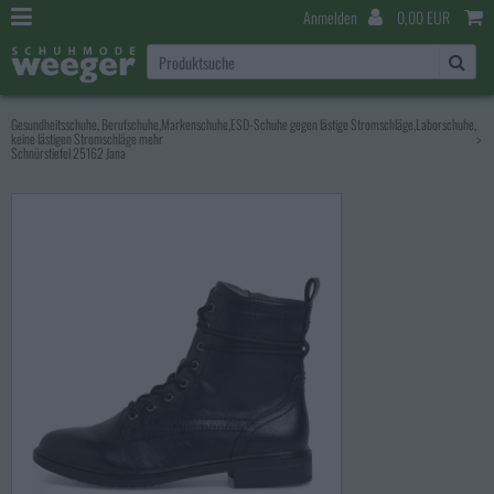
Anmelden
0,00 EUR
Gesundheitsschuhe, Berufschuhe,Markenschuhe,ESD-Schuhe gegen lästige Stromschläge,Laborschuhe,
keine lästigen Stromschläge mehr
>
Schnürstiefel 25162 Jana