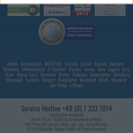
Abeba
|
AndreaConti
|
BRÜTTING
|
Cortina
|
Camel
|
Caprice
|
Dockers
|
Dolomite
|
ElNaturaLista
|
G-Comfort
|
Hartjes
|
Jomos
|
Jana
|
Legero
|
Lico
|
Marc
|
Marco Tozzi
|
Remonte
|
Rieker
|
Safeway
|
Salamander
|
Skechers
|
Slowwalk
|
Tamaris
|
Weeger
|
Waldläufer
|
Westland
|
Wirth
|
Wowerat
|
per Pedia
|
s.Oliver
Service Hotline +49 (0) 7 333 7014
shop@schuh-weeger.de
(Mo-Fr 09.00 - 18.00 Uhr durchgehend geöffnet)
Alle Preise inkl. gesetzl. MwSt., ggf. zzgl. Versandkosten.
© 2018 Gebrüder Weeger GmbH. All Rights Reserved.