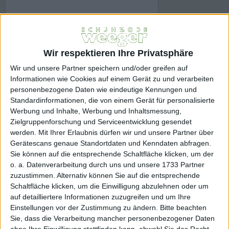
Jana
Schnürstiefel 25162 Jana
Wir respektieren Ihre Privatsphäre
Art.Nr.: 17779
69,95 EUR
Wir und unsere Partner speichern und/oder greifen auf
Informationen wie Cookies auf einem Gerät zu und verarbeiten
personenbezogene Daten wie eindeutige Kennungen und
Inkl. 19% MwSt
zzgl. Versandkosten
Standardinformationen, die von einem Gerät für personalisierte
Lieferfrist innerhalb 1-3 Werktagen
Werbung und Inhalte, Werbung und Inhaltsmessung,
Farbe:
Zielgruppenforschung und Serviceentwicklung gesendet
werden.
Mit Ihrer Erlaubnis dürfen wir und unsere Partner über
schwarz
Gerätescans genaue Standortdaten und Kenndaten abfragen.
Sie können auf die entsprechende Schaltfläche klicken, um der
Größe:
o. a. Datenverarbeitung durch uns und unsere 1733 Partner
zuzustimmen. Alternativ können Sie auf die entsprechende
39
Schaltfläche klicken, um die Einwilligung abzulehnen oder um
auf detailliertere Informationen zuzugreifen und um Ihre
Menge
Einstellungen vor der Zustimmung zu ändern.
Bitte beachten
Sie, dass die Verarbeitung mancher personenbezogener Daten
ohne Ihre Einwilligung stattfinden kann, obwohl Sie das Recht