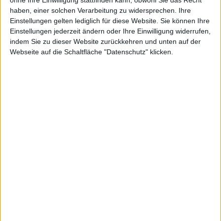
BESCHREIBUNG
haben, einer solchen Verarbeitung zu widersprechen. Ihre
Einstellungen gelten lediglich für diese Website. Sie können Ihre
Einstellungen jederzeit ändern oder Ihre Einwilligung widerrufen,
Obermaterial: Synthetik
indem Sie zu dieser Website zurückkehren und unten auf der
Innenmaterial: Materialmix aus Textil und Synthetik
Sohle: Kunststoff
Webseite auf die Schaltfläche "Datenschutz" klicken.
Verschluss: Schnürung, Reißverschluss
Absatzhöhe: 3 cm
Absatzform: Flach
Schuhweite: Weit
WEITERE ARTIKEL
Alles in Stiefel/Stiefeletten
Alles in DAMEN
Alles von Jana
Alles von Jana in Stiefel/Stiefeletten
Alles von Jana in DAMEN
WEITERE AKTIONEN