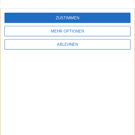
WIDERRUF
SCHUHGRÖSSE
ZUSTIMMEN
MEHR OPTIONEN
ÜBER UNS
ONLINE - KATALOG
ABLEHNEN
PARTNER
HOME
ÜBER UNS
FABRIKVERKAUF
AGB & INFO
SCHUH WEEGER
MEIN KONTO
KONTAKT