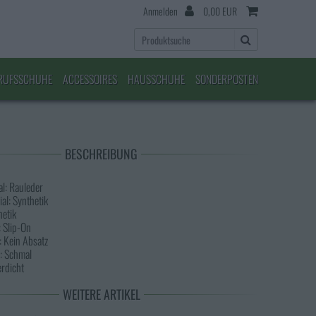
Anmelden
0,00 EUR
RUFSSCHUHE
ACCESSOIRES
HAUSSCHUHE
SONDERPOSTEN
BESCHREIBUNG
l: Rauleder
al: Synthetik
hetik
 Slip-On
 Kein Absatz
: Schmal
rdicht
WEITERE ARTIKEL