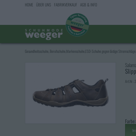
HOME
ÜBER UNS
FABRIKVERKAUF
AGB & INFO
Gesundheitsschuhe, Berufschuhe,Markenschuhe,ESD-Schuhe gegen lästige Stromschläge,
Salam
Slip
Art.Nr.:
Farbe:
br