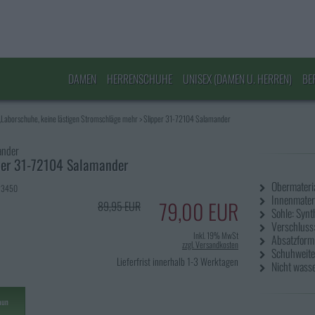
DAMEN
HERRENSCHUHE
UNISEX (DAMEN U. HERREN)
BE
Laborschuhe, keine lästigen Stromschläge mehr
>
Slipper 31-72104 Salamander
ander
per 31-72104 Salamander
Obermateria
 23450
Innenmateri
79,00 EUR
89,95 EUR
Sohle: Synt
Verschluss:
Inkl. 19% MwSt
Absatzform:
zzgl. Versandkosten
Schuhweite
Lieferfrist innerhalb 1-3 Werktagen
Nicht wasse
aun