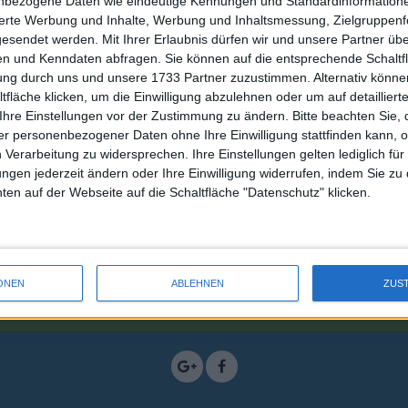
nbezogene Daten wie eindeutige Kennungen und Standardinformatione
sierte Werbung und Inhalte, Werbung und Inhaltsmessung, Zielgruppen
gesendet werden.
Mit Ihrer Erlaubnis dürfen wir und unsere Partner ü
n und Kenndaten abfragen. Sie können auf die entsprechende Schaltfl
tung durch uns und unsere 1733 Partner zuzustimmen. Alternativ können
fläche klicken, um die Einwilligung abzulehnen oder um auf detailliert
Ihre Einstellungen vor der Zustimmung zu ändern.
Bitte beachten Sie, 
r personenbezogener Daten ohne Ihre Einwilligung stattfinden kann, 
 Verarbeitung zu widersprechen. Ihre Einstellungen gelten lediglich für
ungen jederzeit ändern oder Ihre Einwilligung widerrufen, indem Sie zu
en auf der Webseite auf die Schaltfläche "Datenschutz" klicken.
NEWSLETTERANMELDUNG
E-Mail Adresse
ONEN
ABLEHNEN
ZUS