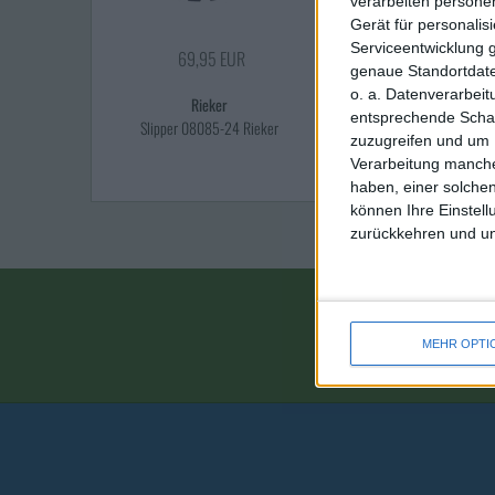
verarbeiten persone
Gerät für personali
Serviceentwicklung 
69,95 EUR
genaue Standortdate
o. a. Datenverarbei
Rieker
entsprechende Schalt
Slipper 08085-24 Rieker
zuzugreifen und um 
Verarbeitung manche
haben, einer solchen
können Ihre Einstell
zurückkehren und unt
Name
MEHR OPTI