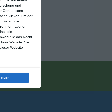
n, die von einem
forschung und
ber Gerätescans
äche klicken, um der
 Sie auf die
ere Informationen
dass die
obwohl Sie das Recht
 diese Website. Sie
 dieser Website
TIMMEN