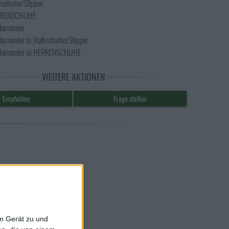
lbschuhe/Slipper
ERRENSCHUHE
alamander
alamander in Halbschuhe/Slipper
Salamander in HERRENSCHUHE
WEITERE AKTIONEN
em Gerät zu und