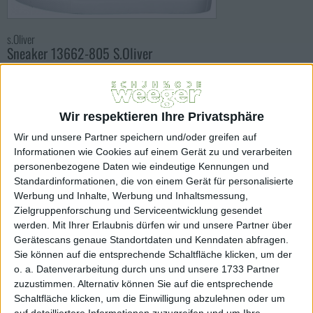
s.Oliver
Sneaker 13662-805 S.Oliver
Art.Nr.: 26601
75,95 EUR
Wir respektieren Ihre Privatsphäre
Inkl. 19% MwSt
zzgl. Versandkosten
Wir und unsere Partner speichern und/oder greifen auf
Lieferfrist innerhalb 1-3 Werktagen
Informationen wie Cookies auf einem Gerät zu und verarbeiten
Farbe:
personenbezogene Daten wie eindeutige Kennungen und
Standardinformationen, die von einem Gerät für personalisierte
navy
Werbung und Inhalte, Werbung und Inhaltsmessung,
Zielgruppenforschung und Serviceentwicklung gesendet
Größe:
werden.
Mit Ihrer Erlaubnis dürfen wir und unsere Partner über
Gerätescans genaue Standortdaten und Kenndaten abfragen.
42
44
Sie können auf die entsprechende Schaltfläche klicken, um der
o. a. Datenverarbeitung durch uns und unsere 1733 Partner
Menge
zuzustimmen. Alternativ können Sie auf die entsprechende
Schaltfläche klicken, um die Einwilligung abzulehnen oder um
auf detailliertere Informationen zuzugreifen und um Ihre