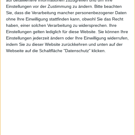
BESCHREIBUNG
Einstellungen vor der Zustimmung zu ändern.
Bitte beachten
Sie, dass die Verarbeitung mancher personenbezogener Daten
ohne Ihre Einwilligung stattfinden kann, obwohl Sie das Recht
Obermaterial: Leder
haben, einer solchen Verarbeitung zu widersprechen. Ihre
Innenmaterial: Textil
Sohle: Synthetik
Einstellungen gelten lediglich für diese Website. Sie können Ihre
Verschluss: Schnürsenkel
Einstellungen jederzeit ändern oder Ihre Einwilligung widerrufen,
Absatzform: Kein Absatz
indem Sie zu dieser Website zurückkehren und unten auf der
Schuhweite: Schmal
Webseite auf die Schaltfläche "Datenschutz" klicken.
Nicht wasserdicht
WEITERE ARTIKEL
Alles in Sportiv
Alles in HERRENSCHUHE
Alles von s.Oliver
Alles von s.Oliver in Sportiv
Alles von s.Oliver in HERRENSCHUHE
WEITERE AKTIONEN