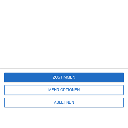
NEWSLETTERANMELDUNG
Name
E-Mail Adresse
ZUSTIMMEN
INFORMATIONEN
VERSAND / VERSANDKOSTEN
MEHR OPTIONEN
ZAHLUNGSARTEN
ABLEHNEN
DATENSCHUTZ (DSGVO)
IMPRESSUM
WIDERRUF