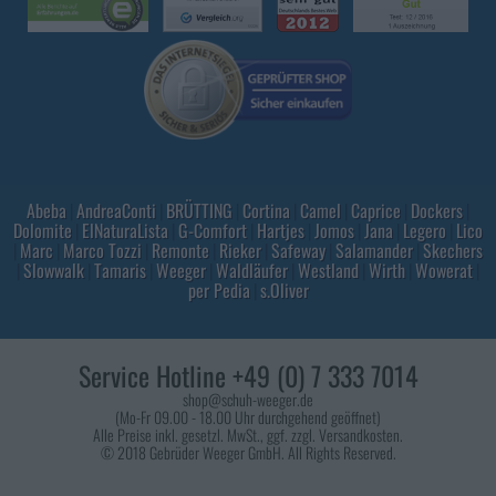
Abeba
|
AndreaConti
|
BRÜTTING
|
Cortina
|
Camel
|
Caprice
|
Dockers
|
Dolomite
|
ElNaturaLista
|
G-Comfort
|
Hartjes
|
Jomos
|
Jana
|
Legero
|
Lico
|
Marc
|
Marco Tozzi
|
Remonte
|
Rieker
|
Safeway
|
Salamander
|
Skechers
|
Slowwalk
|
Tamaris
|
Weeger
|
Waldläufer
|
Westland
|
Wirth
|
Wowerat
|
per Pedia
|
s.Oliver
Service Hotline +49 (0) 7 333 7014
shop@schuh-weeger.de
(Mo-Fr 09.00 - 18.00 Uhr durchgehend geöffnet)
Alle Preise inkl. gesetzl. MwSt., ggf. zzgl. Versandkosten.
© 2018 Gebrüder Weeger GmbH. All Rights Reserved.