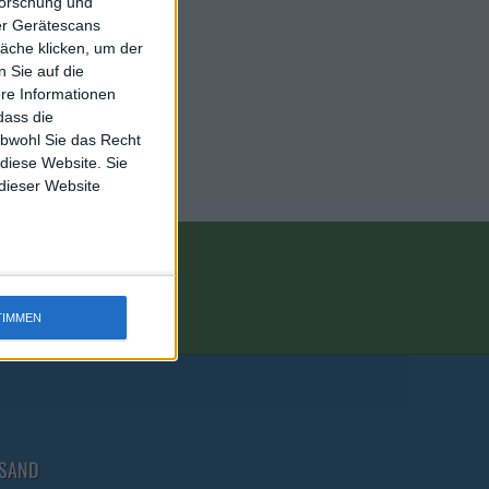
forschung und
ber Gerätescans
äche klicken, um der
 Sie auf die
ere Informationen
dass die
obwohl Sie das Recht
 diese Website. Sie
 dieser Website
TIMMEN
RSAND