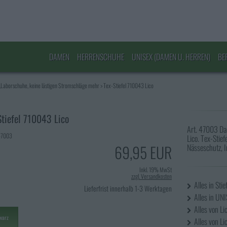
DAMEN
HERRENSCHUHE
UNISEX (DAMEN U. HERREN)
BE
Laborschuhe, keine lästigen Stromschläge mehr
>
Tex-Stiefel 710043 Lico
Stiefel 710043 Lico
Art. 47003 Da
 47003
Lico. Tex-Sti
69,95 EUR
Nässeschutz, I
Inkl. 19% MwSt
zzgl. Versandkosten
Alles in Stie
Lieferfrist innerhalb 1-3 Werktagen
Alles in UN
Alles von Li
warz
Alles von Lic