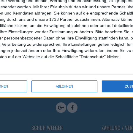
sierte Werbung und Inhalte, Werbung und Inhaltsmessung, Zielgruppen
UR
64,95 EUR
gesendet werden.
Mit Ihrer Erlaubnis dürfen wir und unsere Partner ü
n und Kenndaten abfragen. Sie können auf die entsprechende Schaltfl
r
Weeger
tung durch uns und unsere 1733 Partner zuzustimmen. Alternativ können
 41110-30
Küchenclog Art. 48612-10
fläche klicken, um die Einwilligung abzulehnen oder um auf detailliert
Spezialsohle
Ihre Einstellungen vor der Zustimmung zu ändern.
Bitte beachten Sie, 
r personenbezogener Daten ohne Ihre Einwilligung stattfinden kann, 
 Verarbeitung zu widersprechen. Ihre Einstellungen gelten lediglich für
ungen jederzeit ändern oder Ihre Einwilligung widerrufen, indem Sie zu
en auf der Webseite auf die Schaltfläche "Datenschutz" klicken.
NEWSLETTERANMELDUNG
E-Mail Adresse
ONEN
ABLEHNEN
ZUS
SCHUH WEEGER
ZAHLUNG / VE