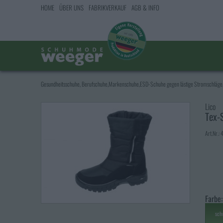
HOME
ÜBER UNS
FABRIKVERKAUF
AGB & INFO
Gesundheitsschuhe, Berufschuhe,Markenschuhe,ESD-Schuhe gegen lästige Stromschläge,
Lico
Tex-
Art.Nr.:
Farbe:
sch