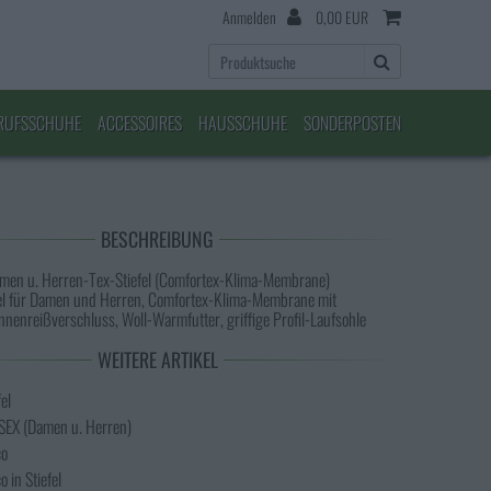
Anmelden
0,00 EUR
RUFSSCHUHE
ACCESSOIRES
HAUSSCHUHE
SONDERPOSTEN
BESCHREIBUNG
men u. Herren-Tex-Stiefel (Comfortex-Klima-Membrane)
efel für Damen und Herren, Comfortex-Klima-Membrane mit
nnenreißverschluss, Woll-Warmfutter, griffige Profil-Laufsohle
WEITERE ARTIKEL
fel
ISEX (Damen u. Herren)
co
o in Stiefel