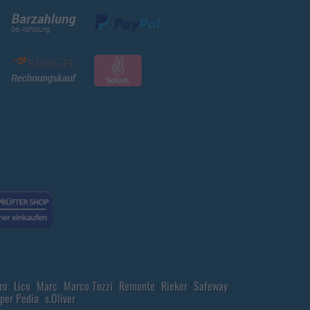
ro
|
Lico
|
Marc
|
Marco Tozzi
|
Remonte
|
Rieker
|
Safeway
|
per Pedia
|
s.Oliver