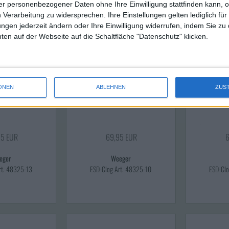
r personenbezogener Daten ohne Ihre Einwilligung stattfinden kann, 
 Verarbeitung zu widersprechen. Ihre Einstellungen gelten lediglich für
ungen jederzeit ändern oder Ihre Einwilligung widerrufen, indem Sie zu
en auf der Webseite auf die Schaltfläche "Datenschutz" klicken.
ONEN
ABLEHNEN
ZUS
95 EUR
69,95 EUR
6
eger
Weeger
rt. 48325-13
ESD-Clog Art. 48325-10
ESD-Clo