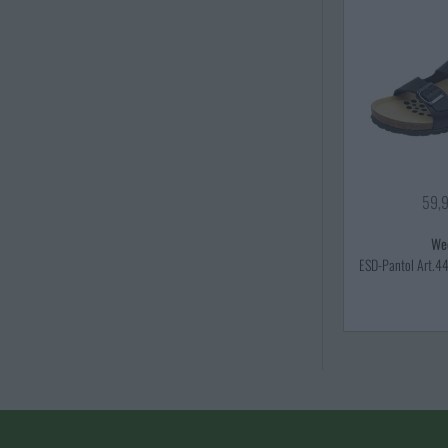
59,
We
ESD-Pantol Art.44