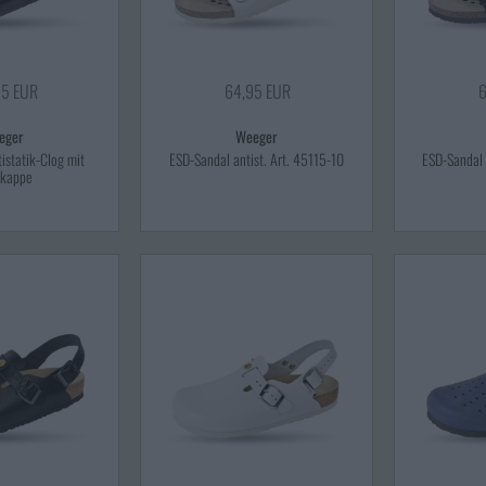
95 EUR
64,95 EUR
6
eger
Weeger
istatik-Clog mit
ESD-Sandal antist. Art. 45115-10
ESD-Sandal 
lkappe