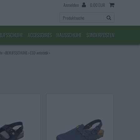
Anmelden
0,00 EUR
RUFSSCHUHE
ACCESSOIRES
HAUSSCHUHE
SONDERPOSTEN
ehr
>
BERUFSSCHUHE
>
ESD-antistatik
>