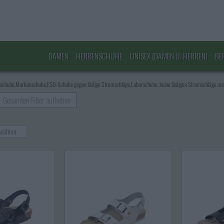
DAMEN
HERRENSCHUHE
UNISEX (DAMEN U. HERREN)
BE
fschuhe,Markenschuhe,ESD-Schuhe gegen lästige Stromschläge,Laborschuhe, keine lästigen Stromschläge m
Gesamten Filter aufheben
 wählen