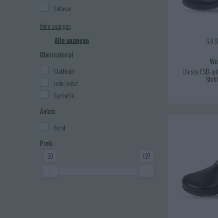
Safeway
Mehr anzeigen
Alle anzeigen
69,
Obermaterial
We
Glattleder
Unisex ESD-ant
Stah
Lederimitat
Synthetik
Anlass
Beruf
Preis
50
127
'