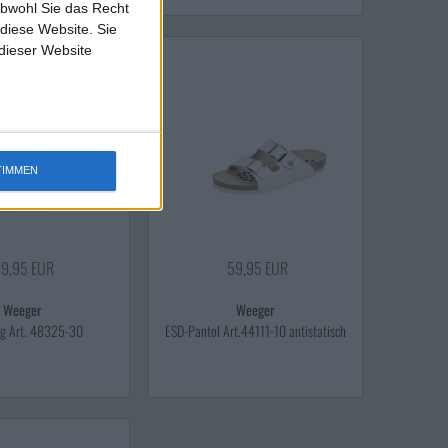
obwohl Sie das Recht
 diese Website. Sie
 dieser Website
TIMMEN
9,95 EUR
59,95 EUR
Weeger
Weeger
g Art. 48325-30
ESD-Pantol Art.44111-10 antistatisch