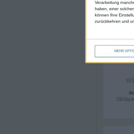
Verarbeitung manche
haben, einer solchen
können Ihre Einstell
zurückkehren und unt
MEHR OPTI
69,
We
ESD-Clog A