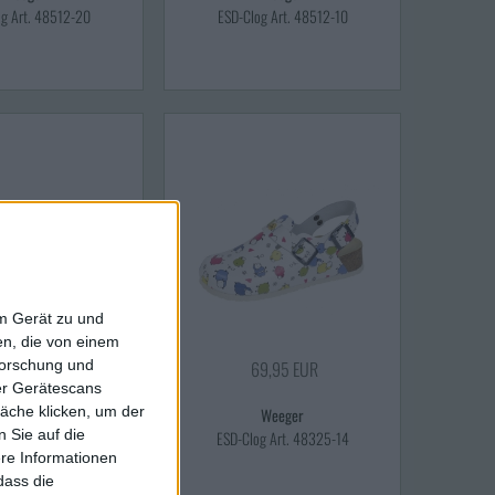
og Art. 48512-20
ESD-Clog Art. 48512-10
em Gerät zu und
n, die von einem
forschung und
4,95 EUR
69,95 EUR
ber Gerätescans
äche klicken, um der
Weeger
Weeger
 Sie auf die
 48519-30 antistatisch
ESD-Clog Art. 48325-14
ere Informationen
dass die