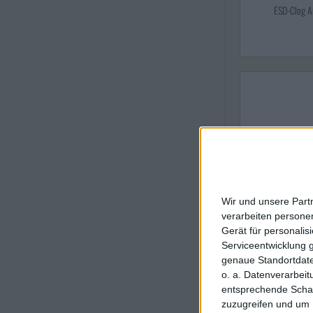
ESD-Clog A
Wir und unsere Part
verarbeiten persone
Gerät für personali
64,
Serviceentwicklung 
genaue Standortdate
We
o. a. Datenverarbei
ESD-Clog Art. 48
entsprechende Schalt
zuzugreifen und um 