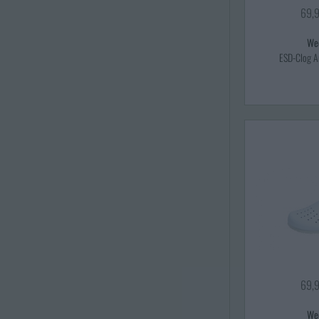
69,
We
ESD-Clog A
69,
We