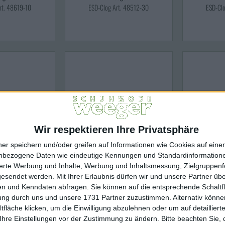
rt. 48619-10
ESD-Clog Art. 48512-30
ESD-Cl
Wir respektieren Ihre Privatsphäre
ner speichern und/oder greifen auf Informationen wie Cookies auf ein
nbezogene Daten wie eindeutige Kennungen und Standardinformatione
sierte Werbung und Inhalte, Werbung und Inhaltsmessung, Zielgruppen
95 EUR
64,95 EUR
6
gesendet werden.
Mit Ihrer Erlaubnis dürfen wir und unsere Partner ü
n und Kenndaten abfragen. Sie können auf die entsprechende Schaltfl
eger
Weeger
tung durch uns und unsere 1731 Partner zuzustimmen. Alternativ können
519-10 antistatisch
ESD-Clog Art. 48519-20 antistatisch
ESD-Clog Art.
fläche klicken, um die Einwilligung abzulehnen oder um auf detailliert
Ihre Einstellungen vor der Zustimmung zu ändern.
Bitte beachten Sie, 