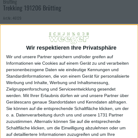
Brütting
Trekking 191206 Brütting
Art.Nr.: 46129
89,95 EUR
Inkl. 19% MwSt
zzgl. Versandkosten
Wir respektieren Ihre Privatsphäre
Lieferfrist innerhalb 1-3 Werktagen
Wir und unsere Partner speichern und/oder greifen auf
Farbe:
Informationen wie Cookies auf einem Gerät zu und verarbeiten
blau komb
personenbezogene Daten wie eindeutige Kennungen und
Standardinformationen, die von einem Gerät für personalisierte
Größe:
Werbung und Inhalte, Werbung und Inhaltsmessung,
Zielgruppenforschung und Serviceentwicklung gesendet
36
37
38
39
40
werden.
Mit Ihrer Erlaubnis dürfen wir und unsere Partner über
Gerätescans genaue Standortdaten und Kenndaten abfragen.
41
43
44
45
46
Sie können auf die entsprechende Schaltfläche klicken, um der
o. a. Datenverarbeitung durch uns und unsere 1731 Partner
Menge
zuzustimmen. Alternativ können Sie auf die entsprechende
Schaltfläche klicken, um die Einwilligung abzulehnen oder um
auf detailliertere Informationen zuzugreifen und um Ihre