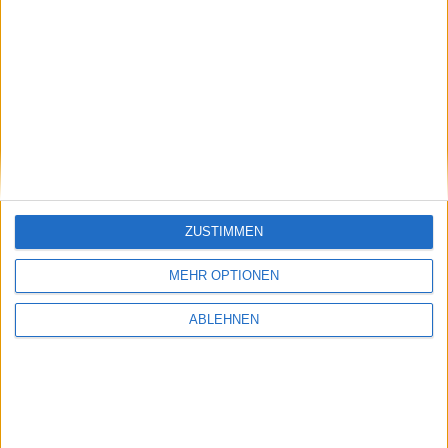
NEWSLETTERANMELDUNG
Name
E-Mail Adresse
INFORMATIONEN
VERSAND / VERSANDKOSTEN
ZUSTIMMEN
ZAHLUNGSARTEN
MEHR OPTIONEN
DATENSCHUTZ (DSGVO)
ABLEHNEN
IMPRESSUM
WIDERRUF
SCHUHGRÖSSE