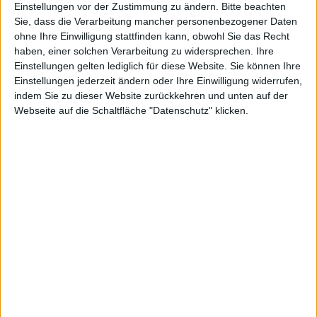
Einstellungen vor der Zustimmung zu ändern.
Bitte beachten
BESCHREIBUNG
Sie, dass die Verarbeitung mancher personenbezogener Daten
Toller Herren Trekkingschuh, Schaft in weichem Nubukleder mit
ohne Ihre Einwilligung stattfinden kann, obwohl Sie das Recht
strapazierfähigen Gewebeeinsätzen, verstärkter Kappenschutz, Schaft und
haben, einer solchen Verarbeitung zu widersprechen. Ihre
Laschenpolsterung - verhindert Druckstellen, anatomisch geformte,
Einstellungen gelten lediglich für diese Website. Sie können Ihre
auswechselbare Einlegesohle, profilierte Vibram Laufsohle
Einstellungen jederzeit ändern oder Ihre Einwilligung widerrufen,
indem Sie zu dieser Website zurückkehren und unten auf der
WEITERE ARTIKEL
Webseite auf die Schaltfläche "Datenschutz" klicken.
Alles in Sportiv
Alles in UNISEX (Damen u. Herren)
Alles von Brütting
Alles von Brütting in Sportiv
Alles von Brütting in UNISEX (Damen u. Herren)
WEITERE AKTIONEN
KUNDEN KAUFTEN AUCH DIESE ARTIKEL