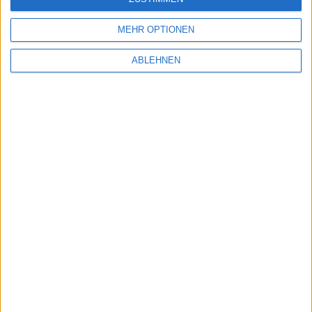
Name
E-Mail Adresse
MEHR OPTIONEN
ABLEHNEN
INFORMATIONEN
VERSAND / VERSANDKOSTEN
ZAHLUNGSARTEN
DATENSCHUTZ (DSGVO)
IMPRESSUM
WIDERRUF
SCHUHGRÖSSE
ÜBER UNS