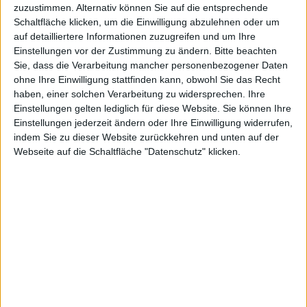
Unisex Sportschuh mit
Trekkingst 221157 Brütting
zuzustimmen. Alternativ können Sie auf die entsprechende
Klettverschluss
Schaltfläche klicken, um die Einwilligung abzulehnen oder um
auf detailliertere Informationen zuzugreifen und um Ihre
Einstellungen vor der Zustimmung zu ändern.
Bitte beachten
Sie, dass die Verarbeitung mancher personenbezogener Daten
ohne Ihre Einwilligung stattfinden kann, obwohl Sie das Recht
haben, einer solchen Verarbeitung zu widersprechen. Ihre
Einstellungen gelten lediglich für diese Website. Sie können Ihre
Einstellungen jederzeit ändern oder Ihre Einwilligung widerrufen,
indem Sie zu dieser Website zurückkehren und unten auf der
Webseite auf die Schaltfläche "Datenschutz" klicken.
59,95 EUR
89,95 EUR
BRÜTTING
Brütting
Unisex Sportslipper mit 3-fach
Sport 211095 Brütting
Klettverschluss