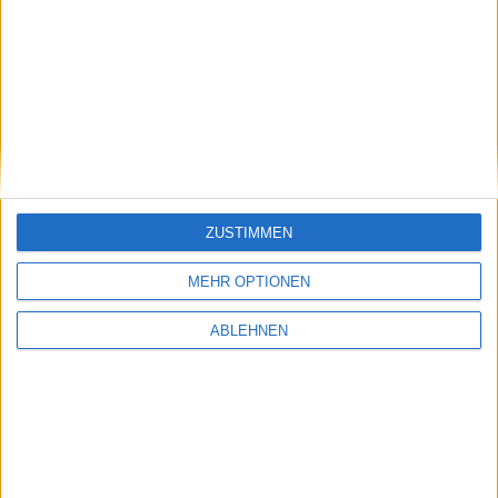
86,60 EUR
69,95 EUR
ZUSTIMMEN
Abeba
per Pedia
Unisex rutschhemmender
Unisex Klima-Hausschuh mit
MEHR OPTIONEN
Küchenhalbschuh
weiter Öffnung und Patentsohle
ABLEHNEN
NEWSLETTERANMELDUNG
Name
E-Mail Adresse