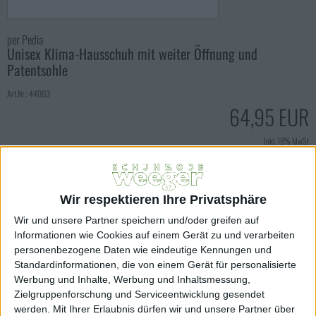
per Pedia
Unisex Klima-Hausschuh mit weiter Öffnung und
Patentsohle
Art.Nr.: 44003
64,95 EUR
Inkl. 19% MwSt
zzgl. Versandkosten
Lieferfrist innerhalb 1-3 Werktagen
Sofort lieferbar
Farbe:
Wir respektieren Ihre Privatsphäre
schwarz
Wir und unsere Partner speichern und/oder greifen auf
Informationen wie Cookies auf einem Gerät zu und verarbeiten
Größe:
personenbezogene Daten wie eindeutige Kennungen und
Standardinformationen, die von einem Gerät für personalisierte
36
37
38
39
41
Werbung und Inhalte, Werbung und Inhaltsmessung,
Zielgruppenforschung und Serviceentwicklung gesendet
42
43
44
45
46
werden.
Mit Ihrer Erlaubnis dürfen wir und unsere Partner über