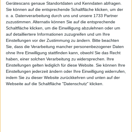
Gerätescans genaue Standortdaten und Kenndaten abfragen.
Menge
Sie können auf die entsprechende Schaltfläche klicken, um der
o. a. Datenverarbeitung durch uns und unsere 1733 Partner
zuzustimmen. Alternativ können Sie auf die entsprechende
Schaltfläche klicken, um die Einwilligung abzulehnen oder um
BESCHREIBUNG
auf detailliertere Informationen zuzugreifen und um Ihre
Klima-Hausschuh für Damen und Herren, ideal für Problemfüße, geeignet für
Einstellungen vor der Zustimmung zu ändern.
Bitte beachten
drinnen und draußen, weit öffnender Klettverschluss, Futtermaterial aus
Sie, dass die Verarbeitung mancher personenbezogener Daten
atmungsaktiver Baumwolle, abriebfeste, rutschsichere Patentsohle
ohne Ihre Einwilligung stattfinden kann, obwohl Sie das Recht
Obermaterial:
Baumwolle (atmungsaktiv)
haben, einer solchen Verarbeitung zu widersprechen. Ihre
Einstellungen gelten lediglich für diese Website. Sie können Ihre
WEITERE ARTIKEL
Einstellungen jederzeit ändern oder Ihre Einwilligung widerrufen,
indem Sie zu dieser Website zurückkehren und unten auf der
Alles in div Haussschuhe
Webseite auf die Schaltfläche "Datenschutz" klicken.
Alles in HAUSSCHUHE
Alles von per Pedia
Alles von per Pedia in div Haussschuhe
Alles von per Pedia in HAUSSCHUHE
WEITERE AKTIONEN