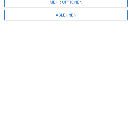
MEHR OPTIONEN
ABLEHNEN
59,95 EUR
Weeger
Damen ESD-antistatik
orthopädische Sandale mit
Wechselfussbett
NEWSLETTERANMELDUNG
Name
E-Mail Adresse