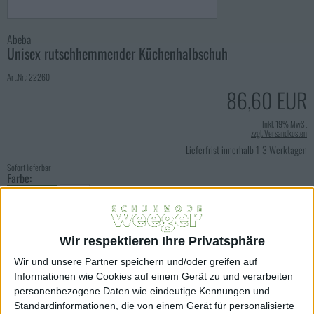
Abeba
Unisex rutschhemmender Küchenhalbschuh
Art.Nr.: 22260
86,60 EUR
Inkl. 19% MwSt
zzgl. Versandkosten
Lieferfrist innerhalb 1-3 Werktagen
Sofort lieferbar
Farbe:
weiss
Größe:
Wir respektieren Ihre Privatsphäre
35
36
37
38
40
Wir und unsere Partner speichern und/oder greifen auf
Informationen wie Cookies auf einem Gerät zu und verarbeiten
41
43
44
45
46
personenbezogene Daten wie eindeutige Kennungen und
Standardinformationen, die von einem Gerät für personalisierte
47