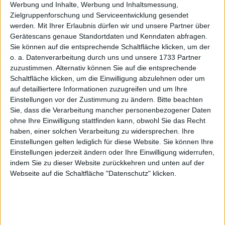
Werbung und Inhalte, Werbung und Inhaltsmessung,
Zielgruppenforschung und Serviceentwicklung gesendet
Menge
werden.
Mit Ihrer Erlaubnis dürfen wir und unsere Partner über
Gerätescans genaue Standortdaten und Kenndaten abfragen.
Sie können auf die entsprechende Schaltfläche klicken, um der
o. a. Datenverarbeitung durch uns und unsere 1733 Partner
BESCHREIBUNG
zuzustimmen. Alternativ können Sie auf die entsprechende
Schaltfläche klicken, um die Einwilligung abzulehnen oder um
Küchenhalbschuh für Damen und Herren, rutschhemmende Lohle, Obermaterial
und Innenausstattung Leder, Lutpolstersohle,
Fußbett herausnehmbar
,
auf detailliertere Informationen zuzugreifen und um Ihre
antistatisch, wasserabweisendes Leder
Einstellungen vor der Zustimmung zu ändern.
Bitte beachten
Glattleder:
weiß, schwarz (Gr. 39-47)
Sie, dass die Verarbeitung mancher personenbezogener Daten
ohne Ihre Einwilligung stattfinden kann, obwohl Sie das Recht
WEITERE ARTIKEL
haben, einer solchen Verarbeitung zu widersprechen. Ihre
Einstellungen gelten lediglich für diese Website. Sie können Ihre
Alles in Küchenschuhe allg.
Einstellungen jederzeit ändern oder Ihre Einwilligung widerrufen,
Alles in BERUFSSCHUHE
indem Sie zu dieser Website zurückkehren und unten auf der
Alles von Abeba
Webseite auf die Schaltfläche "Datenschutz" klicken.
Alles von Abeba in Küchenschuhe allg.
Alles von Abeba in BERUFSSCHUHE
WEITERE AKTIONEN